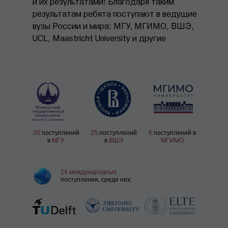
и их результатами! Благодаря таким
результатам ребята поступают в ведущие
вузы России и мира: МГУ, МГИМО, ВШЭ,
UCL, Maastricht University и другие
20
поступлений
25
поступлений
6
поступлений в
в
МГУ
в
ВШЭ
МГИМО
24
международных
поступления, среди них: