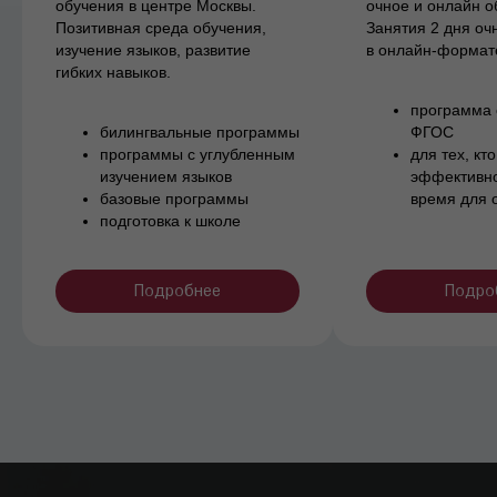
обучения в центре Москвы.
очное и онлайн о
Позитивная среда обучения,
Занятия 2 дня оч
изучение языков, развитие
в онлайн-формат
гибких навыков.
программа 
билингвальные программы
ФГОС
программы с углубленным
для тех, кто
изучением языков
эффективно
базовые программы
время для 
подготовка к школе
Подробнее
Подро