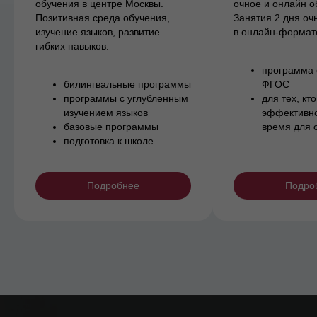
обучения в центре Москвы.
очное и онлайн о
Позитивная среда обучения,
Занятия 2 дня оч
изучение языков, развитие
в онлайн-формат
гибких навыков.
программа 
билингвальные программы
ФГОС
программы с углубленным
для тех, кто
изучением языков
эффективно
базовые программы
время для 
подготовка к школе
Подробнее
Подро