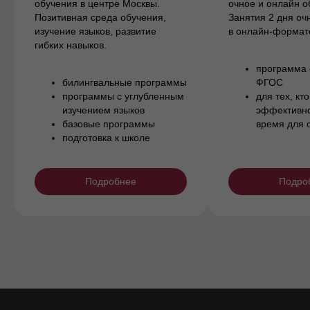
обучения в центре Москвы.
очное и онлайн о
Позитивная среда обучения,
Занятия 2 дня оч
изучение языков, развитие
в онлайн-формат
гибких навыков.
программа 
билингвальные программы
ФГОС
программы с углубленным
для тех, кто
изучением языков
эффективно
базовые программы
время для 
подготовка к школе
Подробнее
Подро