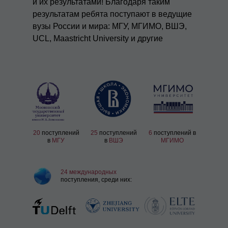
и их результатами! Благодаря таким
результатам ребята поступают в ведущие
вузы России и мира: МГУ, МГИМО, ВШЭ,
UCL, Maastricht University и другие
20
поступлений
25
поступлений
6
поступлений в
в
МГУ
в
ВШЭ
МГИМО
24
международных
поступления, среди них: